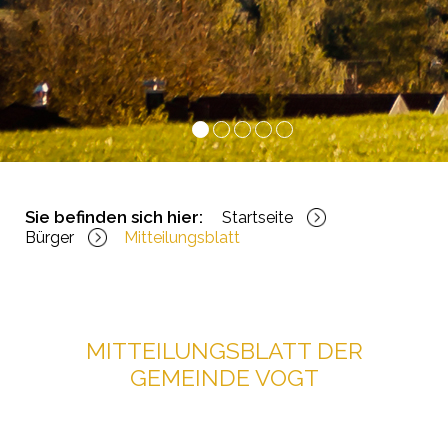
1
2
3
4
5
Sie befinden sich hier:
Startseite
Bürger
Mitteilungsblatt
MITTEILUNGSBLATT DER
GEMEINDE VOGT